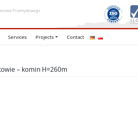
wnictwa Przemysłowego
Services
Projects
Contact
akowie – komin H=260m