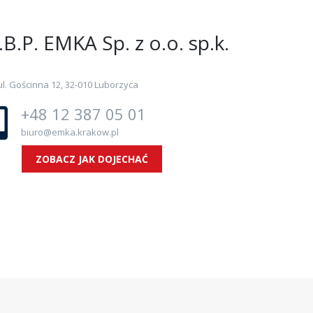
.B.P. EMKA Sp. z o.o. sp.k.
ul. Gościnna 12, 32-010 Luborzyca
+48 12 387 05 01
biuro@emka.krakow.pl
ZOBACZ JAK DOJECHAĆ