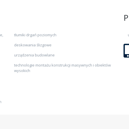
P
e,
tłumiki drgań poziomych
deskowania ślizgowe
urządzenia budowlane
technologie montażu konstrukcji masywnych i obiektów
wysokich
h