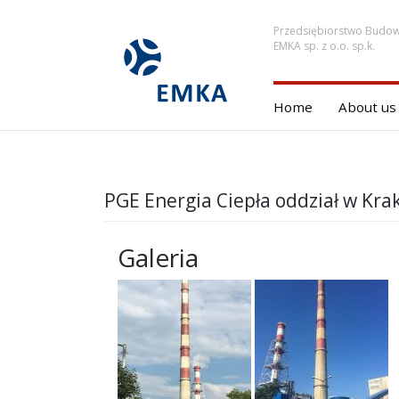
Przedsiębiorstwo Budo
EMKA sp. z o.o. sp.k.
Home
About us
PGE Energia Ciepła oddział w Kr
Galeria